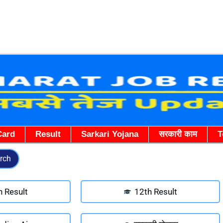
Skip
to
content
Card
Result
Sarkari Yojana
सरकारी काम
T
rch
h Result
12th Result