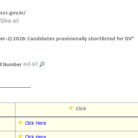
ssc.gov.in/
्लिक करें
r-2) 2026: Candidates provisionally shortlisted for DV”
ll Number
सर्च करें
Click
Click Here
Click Here