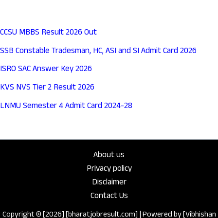
CCSU MBBS Result 2026 Out
SSB Constable Tradesman, HC, ASI and SI Admit Card 2026
ISRO SAC Answer Key 2026
KVS NVS Tier 2 Result 2026
LNMU Semester 4 Admit Card 2024-28
About us
Privacy policy
Disclaimer
Contact Us
Copyright © [2026] [bharatjobresult.com] | Powered by [Vibhishan