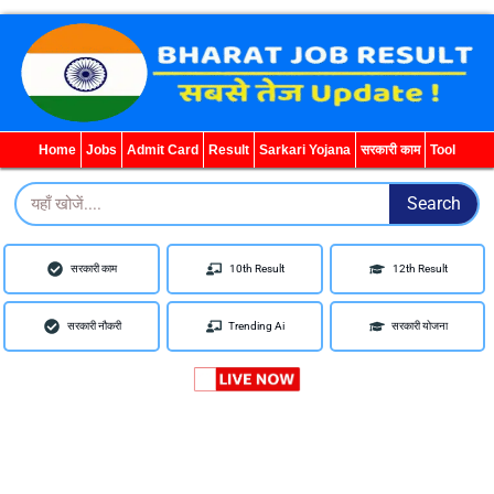
Home
Jobs
Admit Card
Result
Sarkari Yojana
सरकारी काम
Tool
Search
Search
सरकारी काम
10th Result
12th Result
सरकारी नौकरी
Trending Ai
सरकारी योजना