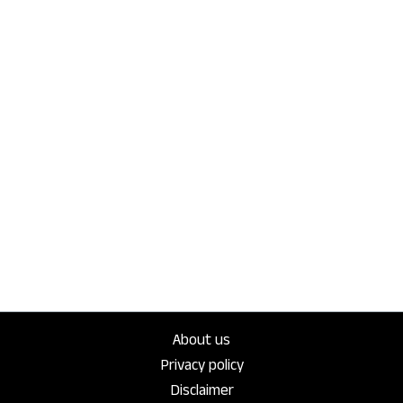
About us
Privacy policy
Disclaimer