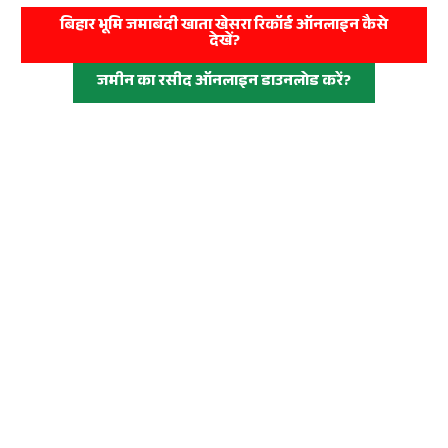
बिहार भूमि जमाबंदी खाता खेसरा रिकॉर्ड ऑनलाइन कैसे
देखें?
जमीन का रसीद ऑनलाइन डाउनलोड करें?
jamin ka rasid kaise kata jata hai,jamin ka rasid
kaise download kare,jamin ka rasid kaise
kate,online jamin ka rasid kaise katega,jamin ka
rasid kaise nikale,online rasid kaise kate bihar
ka,jamin ka rasid kaise kata jata hai bihar
online,bihar bhumi online rasid kaise kate,khet ka
rasid online kaise nikale,khet ka rasid kaise kata
jata hai,bihar jamin rasid online,jamin ka rasid kaise
kate 2025,jamin ka rasid kaise download kare bihar