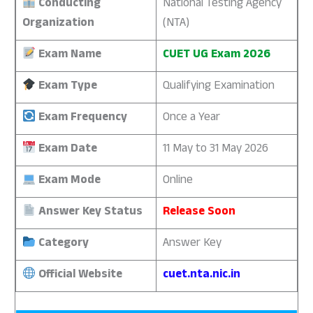
Conducting
National Testing Agency
Organization
(NTA)
Exam Name
CUET UG Exam 2026
Exam Type
Qualifying Examination
Exam Frequency
Once a Year
Exam Date
11 May to 31 May 2026
Exam Mode
Online
Answer Key Status
Release Soon
Category
Answer Key
Official Website
cuet.nta.nic.in