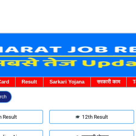
Skip
to
content
Card
Result
Sarkari Yojana
सरकारी काम
T
rch
h Result
12th Result