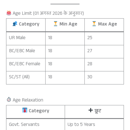
Age Limit (01 अगस्त 2026 के अनुसार)
Category
Min Age
Max Age
UR Male
18
25
BC/EBC Male
18
27
BC/EBC Female
18
28
SC/ST (All)
18
30
Age Relaxation
Category
छूट
Govt. Servants
Up to 5 Years