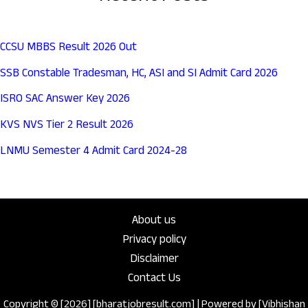
CCSU MBBS Result 2026 Out
SSB Constable Tradesman, HC, ASI and SI Admit Card 2026
ISRO SAC Answer Key 2026
KVS NVS Tier 2 Result 2026
LNMU Semester 4 Admit Card 2024-28
About us
Privacy policy
Disclaimer
Contact Us
Copyright © [2026] [bharatjobresult.com] | Powered by [Vibhishan